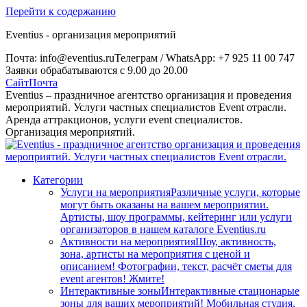
Перейти к содержанию
Eventius - организация мероприятий
Почта: info@eventius.ru
Телеграм / WhatsApp: +7 925 11 00 747
Заявки обрабатываются с 9.00 до 20.00
Сайт
Почта
Eventius – праздничное агентство организация и проведения
мероприятий. Услуги частных специалистов Event отрасли.
Аренда аттракционов, услуги event специалистов.
Организация мероприятий.
Категории
Услуги на мероприятия
Различные услуги, которые
могут быть оказаны на вашем мероприятии.
Артисты, шоу программы, кейтеринг или услуги
организаторов в нашем каталоге Eventius.ru
Активности на мероприятия
Шоу, активность,
зона, артисты на мероприятия с ценой и
описанием! Фотографии, текст, расчёт сметы для
event агентов! Жмите!
Интерактивные зоны
Интерактивные стационарые
зоны для ваших мероприятий! Мобильная студия,