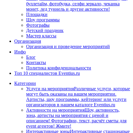
буллетайм, фотобудка, селфи зеркало, чеканка
монет, лед туннель и другие активности!
Площадки
Шоу программы
Фотографы
Детский праздник
Мастер классы
Организация
Организация и проведение мероприятий
Инфо
Блог
Контакты
Политика конфиденциальности
Топ 10 специалистов Eventius.ru
Категории
Услуги на мероприятия
Различные услуги, которые
могут быть оказаны на вашем мероприятии.
Артисты, шоу программы, кейтеринг или услуги
организаторов в нашем каталоге Eventius.ru
Активности на мероприятия
Шоу, активность,
зона, артисты на мероприятия с ценой и
описанием! Фотографии, текст, расчёт сметы для
event агентов! Жмите!
Интерактивные зоны
Интерактивные стационарые