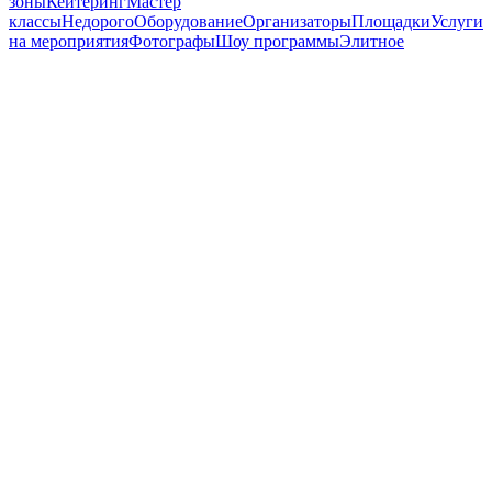
зоны
Кейтеринг
Мастер
классы
Недорого
Оборудование
Организаторы
Площадки
Услуги
на мероприятия
Фотографы
Шоу программы
Элитное