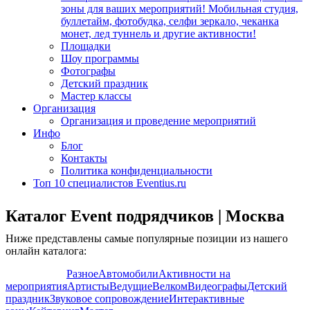
зоны для ваших мероприятий! Мобильная студия,
буллетайм, фотобудка, селфи зеркало, чеканка
монет, лед туннель и другие активности!
Площадки
Шоу программы
Фотографы
Детский праздник
Мастер классы
Организация
Организация и проведение мероприятий
Инфо
Блог
Контакты
Политика конфиденциальности
Топ 10 специалистов Eventius.ru
Каталог Event подрядчиков | Москва
Ниже представлены самые популярные позиции из нашего
онлайн каталога:
Показать все
Разное
Автомобили
Активности на
мероприятия
Артисты
Ведущие
Велком
Видеографы
Детский
праздник
Звуковое сопровождение
Интерактивные