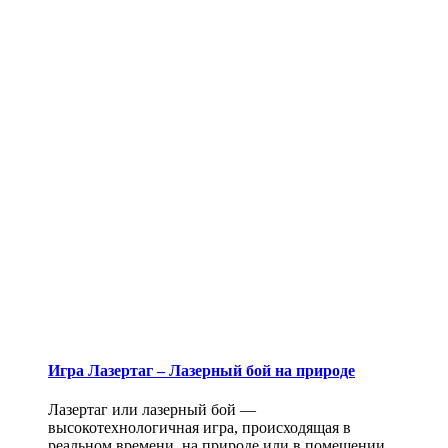
Игра Лазертаг – Лазерный бой на природе
Лазертаг или лазерный бой —
высокотехнологичная игра, происходящая в
реальном времени, на природе или в помещении.