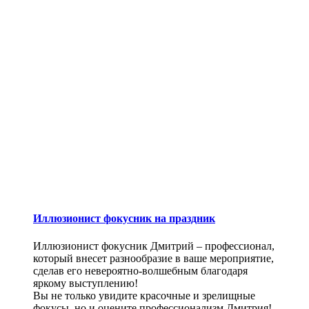
Иллюзионист фокусник на праздник
Иллюзионист фокусник Дмитрий – профессионал,
который внесет разнообразие в ваше мероприятие,
сделав его невероятно-волшебным благодаря
яркому выступлению!
Вы не только увидите красочные и зрелищные
фокусы, но и оцените профессионализм Дмитрия!