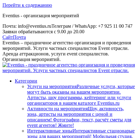
Перейти к содержанию
Eventius - организация мероприятий
Почта: info@eventius.ru
Телеграм / WhatsApp: +7 925 11 00 747
Заявки обрабатываются с 9.00 до 20.00
Сайт
Почта
Eventius – праздничное агентство организация и проведения
мероприятий. Услуги частных специалистов Event отрасли.
Аренда аттракционов, услуги event специалистов.
Организация мероприятий.
Категории
Услуги на мероприятия
Различные услуги, которые
могут быть оказаны на вашем мероприятии.
Артисты, шоу программы, кейтеринг или услуги
организаторов в нашем каталоге Eventius.ru
Активности на мероприятия
Шоу, активность,
зона, артисты на мероприятия с ценой и
описанием! Фотографии, текст, расчёт сметы для
event агентов! Жмите!
Интерактивные зоны
Интерактивные стационарые
зоны для ваших мероприятий! Мобильная студия,