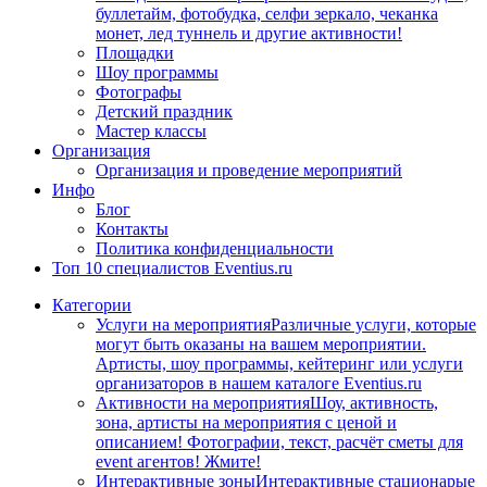
буллетайм, фотобудка, селфи зеркало, чеканка
монет, лед туннель и другие активности!
Площадки
Шоу программы
Фотографы
Детский праздник
Мастер классы
Организация
Организация и проведение мероприятий
Инфо
Блог
Контакты
Политика конфиденциальности
Топ 10 специалистов Eventius.ru
Категории
Услуги на мероприятия
Различные услуги, которые
могут быть оказаны на вашем мероприятии.
Артисты, шоу программы, кейтеринг или услуги
организаторов в нашем каталоге Eventius.ru
Активности на мероприятия
Шоу, активность,
зона, артисты на мероприятия с ценой и
описанием! Фотографии, текст, расчёт сметы для
event агентов! Жмите!
Интерактивные зоны
Интерактивные стационарые