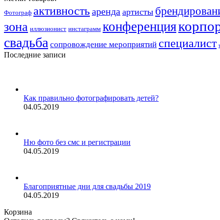
активность
брендирован
аренда
артисты
Фотограф
корпо
конференция
зона
иллюзионист
инстаграмм
свадьба
специалист
сопровождение мероприятий
Последние записи
Как правильно фотографировать детей?
04.05.2019
Ню фото без смс и регистрации
04.05.2019
Благоприятные дни для свадьбы 2019
04.05.2019
Корзина