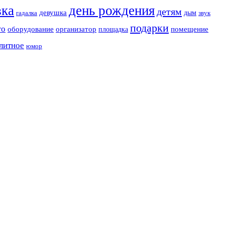
вка
день рождения
детям
девушка
дым
гадалка
звук
подарки
го
оборудование
организатор
помещение
площадка
литное
юмор