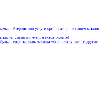
ммы, кейтеринг или услуги организаторов в нашем каталоге
, расчёт сметы для event агентов! Жмите!
дка, селфи зеркало, чеканка монет, лед туннель и другие