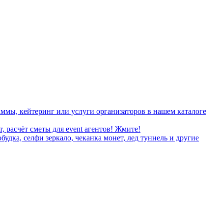
ммы, кейтеринг или услуги организаторов в нашем каталоге
, расчёт сметы для event агентов! Жмите!
дка, селфи зеркало, чеканка монет, лед туннель и другие