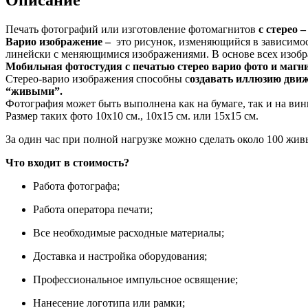
Печать фотографий или изготовление фотомагнитов
с стерео 
Варио изображение –
это рисунок, изменяющийся в зависимос
линейски с меняющимися изображениями. В основе всех изобр
Мобильная фотостудия с печатью стерео варио фото и маг
Стерео-варио изображения способны с
оздавать иллюзию движ
“живыми”.
Фотография может быть выполнена как на бумаге, так и на ви
Размер таких фото 10х10 см., 10х15 см. или 15х15 см.
За один час при полной нагрузке можно сделать около 100 жи
Что входит в стоимость?
Работа фотографа;
Работа оператора печати;
Все необходимые расходные материалы;
Доставка и настройка оборудования;
Профессиональное импульсное освящение;
Нанесение логотипа или рамки;