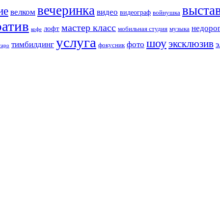
вечеринка
выста
ие
велком
видео
видеограф
войнушка
ратив
мастер класс
недоро
лофт
мобильная студия
музыка
кофе
услуга
шоу
эксклюзив
тимбилдинг
фото
э
фокусник
таро