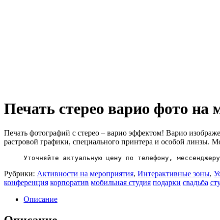
Печать стерео варио фото на
Печать фотографий с стерео – варио эффектом! Варио изображ
растровой графики, специального принтера и особой линзы. М
Рубрики:
Активности на мероприятия
,
Интерактивные зоны
,
У
конференция
корпоратив
мобильная студия
подарки
свадьба
ст
Описание
Описание