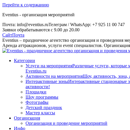
Перейти к содержанию
Eventius - организация мероприятий
Почта: info@eventius.ru
Телеграм / WhatsApp: +7 925 11 00 747
Заявки обрабатываются с 9.00 до 20.00
Сайт
Почта
Eventius – праздничное агентство организация и проведения м
Аренда аттракционов, услуги event специалистов. Организаци
Категории
Услуги на мероприятия
Различные услуги, которые 
Eventius.ru
Активности на мероприятия
Шоу, активность, зона,
Интерактивные зоны
Интерактивные стационарые зо
активности!
Площадки
Шоу программы
Фотографы
Детский праздник
Мастер классы
Организация
Организация и проведение мероприятий
Инфо