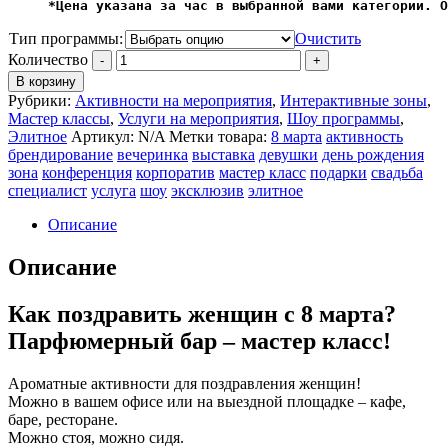
*Цена указана за час в выбранной вами категории. О
Тип программы:
Очистить
Количество
В корзину
Рубрики:
Активности на мероприятия
,
Интерактивные зоны
,
Мастер классы
,
Услуги на мероприятия
,
Шоу программы
,
Элитное
Артикул:
N/A
Метки товара:
8 марта
активность
брендирование
вечеринка
выставка
девушки
день рождения
зона
конференция
корпоратив
мастер класс
подарки
свадьба
специалист
услуга
шоу
эксклюзив
элитное
Описание
Описание
Как поздравить женщин с 8 марта?
Парфюмерный бар – мастер класс!
Ароматные активности для поздравления женщин!
Можно в вашем офисе или на выездной площадке – кафе,
баре, ресторане.
Можно стоя, можно сидя.