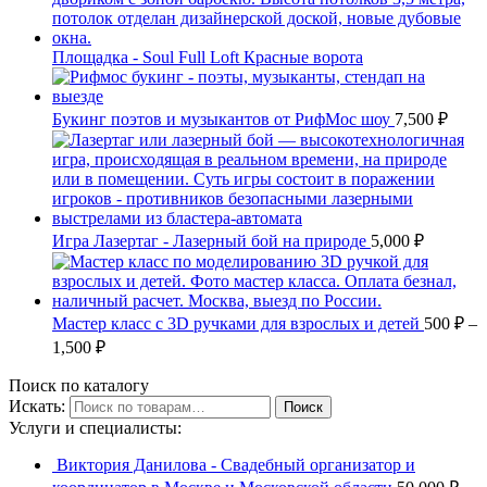
Площадка - Soul Full Loft Красные ворота
Букинг поэтов и музыкантов от РифМос шоу
7,500
₽
Игра Лазертаг - Лазерный бой на природе
5,000
₽
Мастер класс с 3D ручками для взрослых и детей
500
₽
–
1,500
₽
Поиск по каталогу
Искать:
Поиск
Услуги и специалисты:
Виктория Данилова - Свадебный организатор и