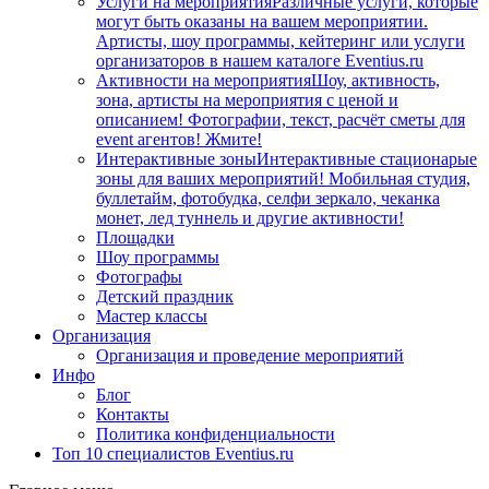
Услуги на мероприятия
Различные услуги, которые
могут быть оказаны на вашем мероприятии.
Артисты, шоу программы, кейтеринг или услуги
организаторов в нашем каталоге Eventius.ru
Активности на мероприятия
Шоу, активность,
зона, артисты на мероприятия с ценой и
описанием! Фотографии, текст, расчёт сметы для
event агентов! Жмите!
Интерактивные зоны
Интерактивные стационарые
зоны для ваших мероприятий! Мобильная студия,
буллетайм, фотобудка, селфи зеркало, чеканка
монет, лед туннель и другие активности!
Площадки
Шоу программы
Фотографы
Детский праздник
Мастер классы
Организация
Организация и проведение мероприятий
Инфо
Блог
Контакты
Политика конфиденциальности
Топ 10 специалистов Eventius.ru