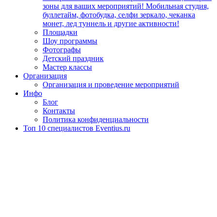
зоны для ваших мероприятий! Мобильная студия,
буллетайм, фотобудка, селфи зеркало, чеканка
монет, лед туннель и другие активности!
Площадки
Шоу программы
Фотографы
Детский праздник
Мастер классы
Организация
Организация и проведение мероприятий
Инфо
Блог
Контакты
Политика конфиденциальности
Топ 10 специалистов Eventius.ru