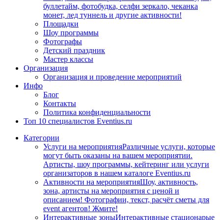
буллетайм, фотобудка, селфи зеркало, чеканка
монет, лед туннель и другие активности!
Площадки
Шоу программы
Фотографы
Детский праздник
Мастер классы
Организация
Организация и проведение мероприятий
Инфо
Блог
Контакты
Политика конфиденциальности
Топ 10 специалистов Eventius.ru
Категории
Услуги на мероприятия
Различные услуги, которые
могут быть оказаны на вашем мероприятии.
Артисты, шоу программы, кейтеринг или услуги
организаторов в нашем каталоге Eventius.ru
Активности на мероприятия
Шоу, активность,
зона, артисты на мероприятия с ценой и
описанием! Фотографии, текст, расчёт сметы для
event агентов! Жмите!
Интерактивные зоны
Интерактивные стационарые