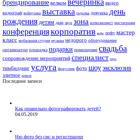
вечеринка
брендирование
велком
видео
выставка
день
девушка
видеограф
войнушка
гадалка
рождения
зона
детям
дым
звук
иллюзионист
инстаграмм
корпоратив
конференция
мастер
лофт
кофе
класс
недорого
оборудование
мобильная студия
музыка
свадьба
подарки
организатор
помещение
площадка
специалист
сопровождение мероприятий
таро
услуга
шоу
эксклюзив
тимбилдинг
фото
фокусник
элитное
юмор
Последние записи
Как правильно фотографировать детей?
04.05.2019
Ню фото без смс и регистрации