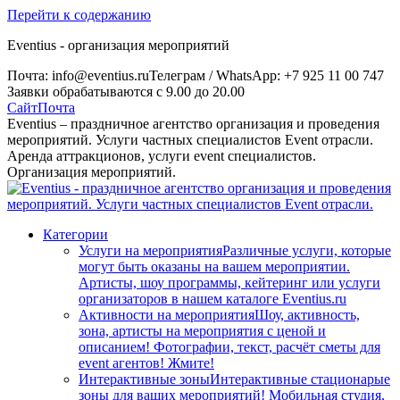
Перейти к содержанию
Eventius - организация мероприятий
Почта: info@eventius.ru
Телеграм / WhatsApp: +7 925 11 00 747
Заявки обрабатываются с 9.00 до 20.00
Сайт
Почта
Eventius – праздничное агентство организация и проведения
мероприятий. Услуги частных специалистов Event отрасли.
Аренда аттракционов, услуги event специалистов.
Организация мероприятий.
Категории
Услуги на мероприятия
Различные услуги, которые
могут быть оказаны на вашем мероприятии.
Артисты, шоу программы, кейтеринг или услуги
организаторов в нашем каталоге Eventius.ru
Активности на мероприятия
Шоу, активность,
зона, артисты на мероприятия с ценой и
описанием! Фотографии, текст, расчёт сметы для
event агентов! Жмите!
Интерактивные зоны
Интерактивные стационарые
зоны для ваших мероприятий! Мобильная студия,