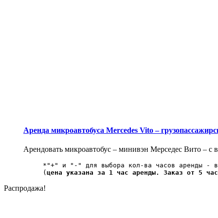
Аренда микроавтобуса Mercedes Vito – грузопассажир
Арендовать микроавтобус – минивэн Мерседес Вито – с во
*"+" и "-" для выбора кол-ва часов аренды - в
(
цена указана за 1 час аренды. Заказ от 5 час
Распродажа!