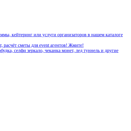
ммы, кейтеринг или услуги организаторов в нашем каталоге
, расчёт сметы для event агентов! Жмите!
дка, селфи зеркало, чеканка монет, лед туннель и другие