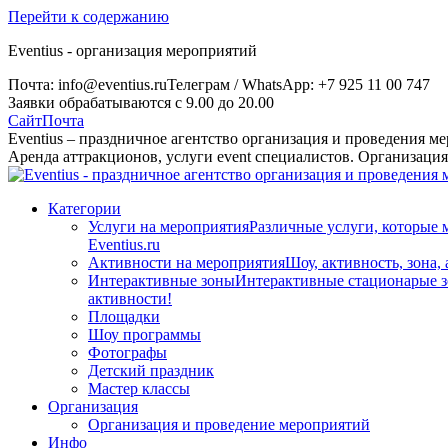
Перейти к содержанию
Eventius - организация мероприятий
Почта: info@eventius.ru
Телеграм / WhatsApp: +7 925 11 00 747
Заявки обрабатываются с 9.00 до 20.00
Сайт
Почта
Eventius – праздничное агентство организация и проведения м
Аренда аттракционов, услуги event специалистов. Организаци
Категории
Услуги на мероприятия
Различные услуги, которые 
Eventius.ru
Активности на мероприятия
Шоу, активность, зона,
Интерактивные зоны
Интерактивные стационарые зо
активности!
Площадки
Шоу программы
Фотографы
Детский праздник
Мастер классы
Организация
Организация и проведение мероприятий
Инфо