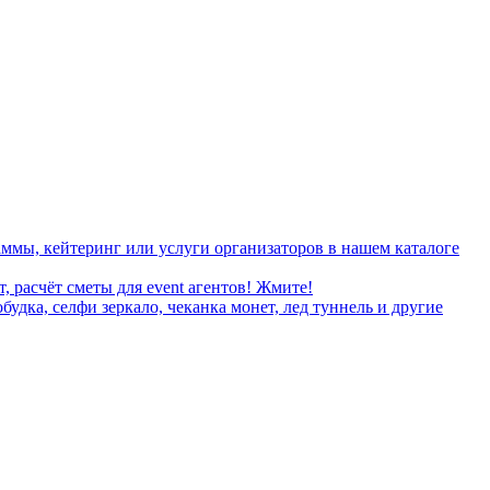
ммы, кейтеринг или услуги организаторов в нашем каталоге
, расчёт сметы для event агентов! Жмите!
дка, селфи зеркало, чеканка монет, лед туннель и другие