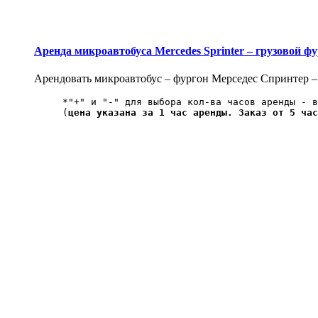
Аренда микроавтобуса Mercedes Sprinter – грузовой ф
Арендовать микроавтобус – фургон Мерседес Спринтер – 
*"+" и "-" для выбора кол-ва часов аренды - в
(
цена указана за 1 час аренды. Заказ от 5 час