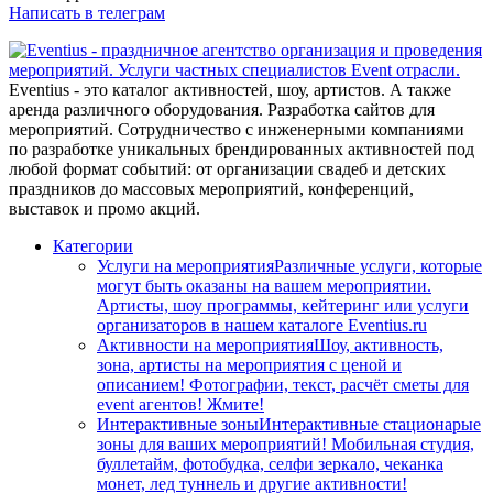
Написать в телеграм
Eventius - это каталог активностей, шоу, артистов. А также
аренда различного оборудования. Разработка сайтов для
мероприятий. Сотрудничество с инженерными компаниями
по разработке уникальных брендированных активностей под
любой формат событий: от организации свадеб и детских
праздников до массовых мероприятий, конференций,
выставок и промо акций.
Категории
Услуги на мероприятия
Различные услуги, которые
могут быть оказаны на вашем мероприятии.
Артисты, шоу программы, кейтеринг или услуги
организаторов в нашем каталоге Eventius.ru
Активности на мероприятия
Шоу, активность,
зона, артисты на мероприятия с ценой и
описанием! Фотографии, текст, расчёт сметы для
event агентов! Жмите!
Интерактивные зоны
Интерактивные стационарые
зоны для ваших мероприятий! Мобильная студия,
буллетайм, фотобудка, селфи зеркало, чеканка
монет, лед туннель и другие активности!