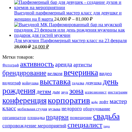
Выездной парфюмерный мастер класс для девушке и
женщин на 8 марта
24,000
₽
–
81,000
₽
Для мужчин Парфюмерный мастер класс на 23 февраля
28,000
₽
24,000
₽
Метки товаров:
активность
аренда
артисты
Фотограф
вечеринка
брендирование
велком
видео
выставка
день
девушка
видеограф
войнушка
гадалка
рождения
зона
детям
дым
звук
иллюзионист
инстаграмм
корпоратив
конференция
мастер
лофт
кофе
класс
недорого
оборудование
мобильная студия
музыка
свадьба
подарки
организатор
помещение
площадка
специалист
сопровождение мероприятий
таро