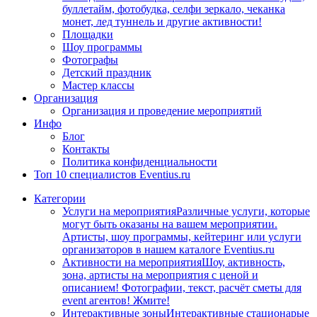
буллетайм, фотобудка, селфи зеркало, чеканка
монет, лед туннель и другие активности!
Площадки
Шоу программы
Фотографы
Детский праздник
Мастер классы
Организация
Организация и проведение мероприятий
Инфо
Блог
Контакты
Политика конфиденциальности
Топ 10 специалистов Eventius.ru
Категории
Услуги на мероприятия
Различные услуги, которые
могут быть оказаны на вашем мероприятии.
Артисты, шоу программы, кейтеринг или услуги
организаторов в нашем каталоге Eventius.ru
Активности на мероприятия
Шоу, активность,
зона, артисты на мероприятия с ценой и
описанием! Фотографии, текст, расчёт сметы для
event агентов! Жмите!
Интерактивные зоны
Интерактивные стационарые