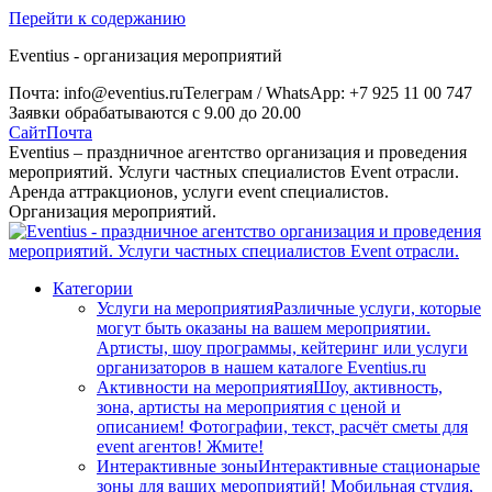
Перейти к содержанию
Eventius - организация мероприятий
Почта: info@eventius.ru
Телеграм / WhatsApp: +7 925 11 00 747
Заявки обрабатываются с 9.00 до 20.00
Сайт
Почта
Eventius – праздничное агентство организация и проведения
мероприятий. Услуги частных специалистов Event отрасли.
Аренда аттракционов, услуги event специалистов.
Организация мероприятий.
Категории
Услуги на мероприятия
Различные услуги, которые
могут быть оказаны на вашем мероприятии.
Артисты, шоу программы, кейтеринг или услуги
организаторов в нашем каталоге Eventius.ru
Активности на мероприятия
Шоу, активность,
зона, артисты на мероприятия с ценой и
описанием! Фотографии, текст, расчёт сметы для
event агентов! Жмите!
Интерактивные зоны
Интерактивные стационарые
зоны для ваших мероприятий! Мобильная студия,