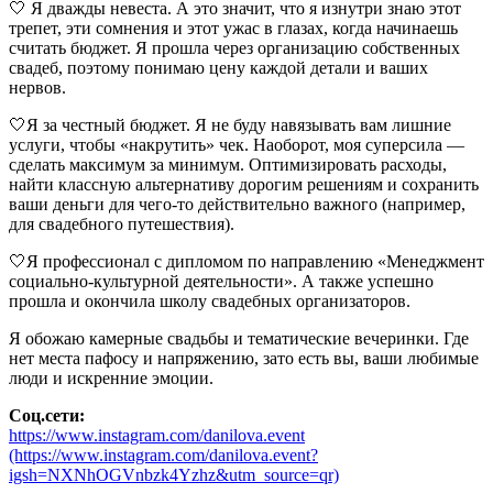
🤍 Я дважды невеста. А это значит, что я изнутри знаю этот
трепет, эти сомнения и этот ужас в глазах, когда начинаешь
считать бюджет. Я прошла через организацию собственных
свадеб, поэтому понимаю цену каждой детали и ваших
нервов.
🤍Я за честный бюджет. Я не буду навязывать вам лишние
услуги, чтобы «накрутить» чек. Наоборот, моя суперсила —
сделать максимум за минимум. Оптимизировать расходы,
найти классную альтернативу дорогим решениям и сохранить
ваши деньги для чего-то действительно важного (например,
для свадебного путешествия).
🤍Я профессионал с дипломом по направлению «Менеджмент
социально-культурной деятельности». А также успешно
прошла и окончила школу свадебных организаторов.
Я обожаю камерные свадьбы и тематические вечеринки. Где
нет места пафосу и напряжению, зато есть вы, ваши любимые
люди и искренние эмоции.
Соц.сети:
https://www.instagram.com/danilova.event
(https://www.instagram.com/danilova.event?
igsh=NXNhOGVnbzk4Yzhz&utm_source=qr)