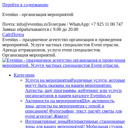
Перейти к содержанию
Eventius - организация мероприятий
Почта: info@eventius.ru
Телеграм / WhatsApp: +7 925 11 00 747
Заявки обрабатываются с 9.00 до 20.00
Сайт
Почта
Eventius – праздничное агентство организация и проведения
мероприятий. Услуги частных специалистов Event отрасли.
Аренда аттракционов, услуги event специалистов.
Организация мероприятий.
Категории
Услуги на мероприятия
Различные услуги, которые
могут быть оказаны на вашем мероприятии.
Артисты, шоу программы, кейтеринг или услуги
организаторов в нашем каталоге Eventius.ru
Активности на мероприятия
Шоу, активность,
зона, артисты на мероприятия с ценой и
описанием! Фотографии, текст, расчёт сметы для
event агентов! Жмите!
Интерактивные зоны
Интерактивные стационарые
зоны для ваших мероприятий! Мобильная студия,