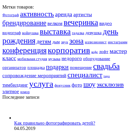
Метки товаров:
активность
аренда
артисты
Фотограф
вечеринка
брендирование
велком
видео
выставка
день
девушка
видеограф
войнушка
гадалка
рождения
зона
детям
дым
звук
иллюзионист
инстаграмм
корпоратив
конференция
мастер
лофт
кофе
класс
недорого
оборудование
мобильная студия
музыка
свадьба
подарки
организатор
помещение
площадка
специалист
сопровождение мероприятий
таро
услуга
шоу
эксклюзив
тимбилдинг
фото
фокусник
элитное
юмор
Последние записи
Как правильно фотографировать детей?
04.05.2019