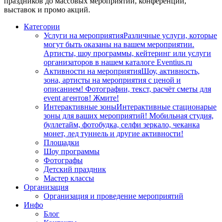
праздников до массовых мероприятий, конференций,
выставок и промо акций.
Категории
Услуги на мероприятия
Различные услуги, которые
могут быть оказаны на вашем мероприятии.
Артисты, шоу программы, кейтеринг или услуги
организаторов в нашем каталоге Eventius.ru
Активности на мероприятия
Шоу, активность,
зона, артисты на мероприятия с ценой и
описанием! Фотографии, текст, расчёт сметы для
event агентов! Жмите!
Интерактивные зоны
Интерактивные стационарые
зоны для ваших мероприятий! Мобильная студия,
буллетайм, фотобудка, селфи зеркало, чеканка
монет, лед туннель и другие активности!
Площадки
Шоу программы
Фотографы
Детский праздник
Мастер классы
Организация
Организация и проведение мероприятий
Инфо
Блог