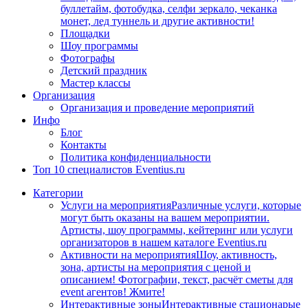
буллетайм, фотобудка, селфи зеркало, чеканка
монет, лед туннель и другие активности!
Площадки
Шоу программы
Фотографы
Детский праздник
Мастер классы
Организация
Организация и проведение мероприятий
Инфо
Блог
Контакты
Политика конфиденциальности
Топ 10 специалистов Eventius.ru
Категории
Услуги на мероприятия
Различные услуги, которые
могут быть оказаны на вашем мероприятии.
Артисты, шоу программы, кейтеринг или услуги
организаторов в нашем каталоге Eventius.ru
Активности на мероприятия
Шоу, активность,
зона, артисты на мероприятия с ценой и
описанием! Фотографии, текст, расчёт сметы для
event агентов! Жмите!
Интерактивные зоны
Интерактивные стационарые