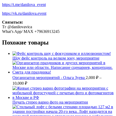
https://t.me/danilova_event
https://vk.ru/danilova.event
Связаться:
Тг @danilovavica
What’s App/ MAX +79636913245
Похожие товары
Шоу фейс контроль на велком зону, мероприятие
Организатор мероприятий - Ольга Зуева
2,000
₽
–
10,000
₽
Печать стерео варио фото на мероприятии