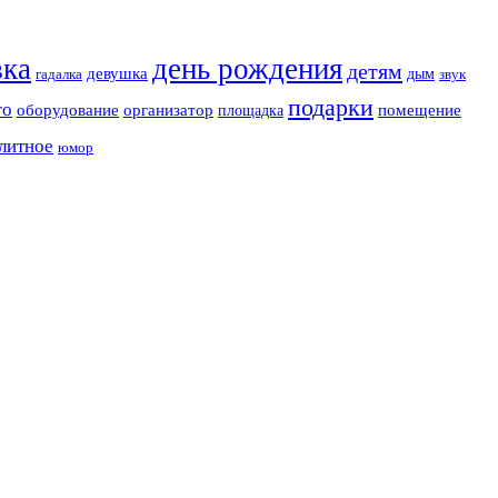
вка
день рождения
детям
девушка
дым
гадалка
звук
подарки
го
оборудование
организатор
помещение
площадка
литное
юмор