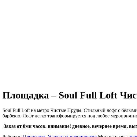
Площадка – Soul Full Loft Чи
Soul Full Loft на метро Чистые Пруды. Стильный лофт с белым
барбекю. Лофт легко трансформируется под любое мероприятие
Заказ от 8ми часов. внимание! дневное, вечернее время, вых
Рубрики:
Площадки
,
Услуги на мероприятия
Метки товара:
аре