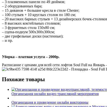
– 3 плазменных панели по 49 дюймов;
– 2 оборудованных бара;
– 15 диванов + большие кресла в стиле Chester;
– 100 стульев + 10 круглых столов по 180 см;
– 20 высоких барных стульев + 13 дизайнерских бочек-столиков
– 8 высоких коктейльных столиков;
– 3 фуршетных стола 150х80 см;
– сцена-подиум 500х300х300см;
– две грифельные доски (настенные);
– и пр.
Уборка – платная услуга – 2000р.
Расписание с ценами для всей сети лофтов Soul Full на Январь 
Похожие товары
Организация онлайн видео трансляций мероприятия
Организация и проведение онлайн викторины