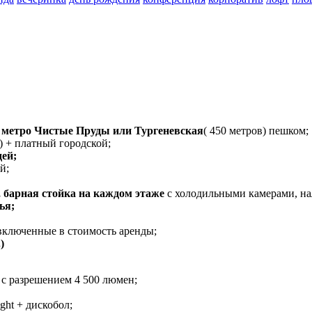
й метро Чистые Пруды или Тургеневская
( 450 метров) пешком;
) + платный городской;
дей;
й;
, барная стойка на каждом этаже
с холодильными камерами, на
ья;
включенные в стоимость аренды;
)
 с разрешением 4 500 люмен;
ght + дискобол;