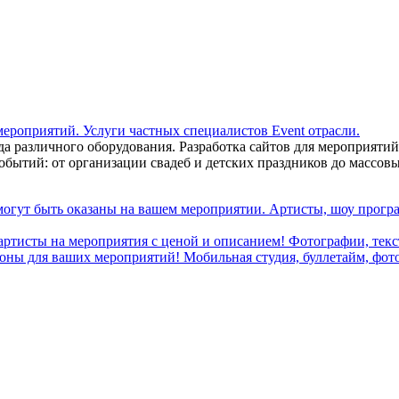
ренда различного оборудования. Разработка сайтов для мероприя
бытий: от организации свадеб и детских праздников до массовы
могут быть оказаны на вашем мероприятии. Артисты, шоу програ
 артисты на мероприятия с ценой и описанием! Фотографии, текст
ны для ваших мероприятий! Мобильная студия, буллетайм, фотобу