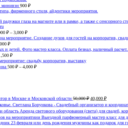
ий минивэн
900
₽
000
₽
–
3,000
₽
,000
₽
1,500
₽
кина
500
₽
–
4,000
₽
тор в Москве и Московской области
50,000
₽
40,000
₽
Светлана Борункова - Свадебный организатор и координа
Аренда светового оборудования (света) для свадеб, к
Выездной парфюмерный мастер класс для д