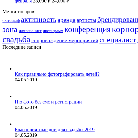
февраля
28,000
₽
24,000
₽
Метки товаров:
активность
брендирован
аренда
артисты
Фотограф
корпо
конференция
зона
иллюзионист
инстаграмм
свадьба
специалист
сопровождение мероприятий
Последние записи
Как правильно фотографировать детей?
04.05.2019
Ню фото без смс и регистрации
04.05.2019
Благоприятные дни для свадьбы 2019
04.05.2019