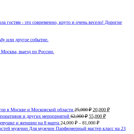
тор в Москве и Московской области
25,000
₽
20,000
₽
орпоративов и других мероприятий
62,000
₽
55,000
₽
евушке и женщин на 8 марта
24,000
₽
–
81,000
₽
Для мужчин Парфюмерный мастер класс на 23