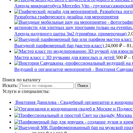
Аренда микроавтобуса Mercedes Vito - грузопассажирск
Разработка графического дизайна для мероприятия
Аренда надувного шатра 3м2 (гримёрка, примерочная)
2,
Выездной парфюмерный бар (мастер-класс)
24,000
₽
–
81
Мастер класс с 3D ручками для взрослых и детей
500
₽
–
Ведущий и организатор мероприятий - Виктория Савуш
Поиск по каталогу
Искать:
Поиск
Услуги и специалисты:
Виктория Данилова - Свадебный организатор и координа