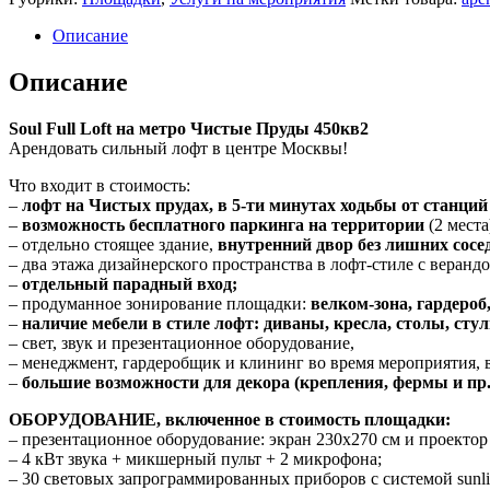
Описание
Описание
Soul Full Loft на метро Чистые Пруды 450кв2
Арендовать сильный лофт в центре Москвы!
Что входит в стоимость:
–
лофт на Чистых прудах, в 5-ти минутах ходьбы от станци
–
возможность бесплатного паркинга на территории
(2 места
– отдельно стоящее здание,
внутренний двор без лишних сосе
– два этажа дизайнерского пространства в лофт-стиле с верандо
–
отдельный парадный вход;
– продуманное зонирование площадки:
велком-зона, гардероб
–
наличие мебели в стиле лофт: диваны, кресла, столы, стул
– свет, звук и презентационное оборудование,
– менеджмент, гардеробщик и клининг во время мероприятия, 
–
большие возможности для декора (крепления, фермы и пр.
ОБОРУДОВАНИЕ, включенное в стоимость площадки:
– презентационное оборудование: экран 230х270 см и проектор
– 4 кВт звука + микшерный пульт + 2 микрофона;
– 30 световых запрограммированных приборов с системой sunli