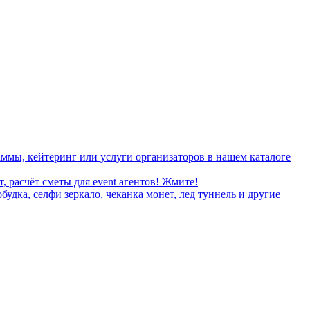
ммы, кейтеринг или услуги организаторов в нашем каталоге
, расчёт сметы для event агентов! Жмите!
дка, селфи зеркало, чеканка монет, лед туннель и другие