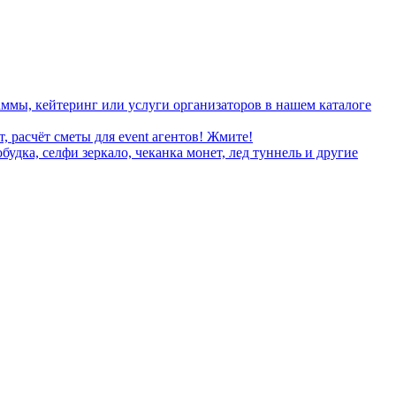
ммы, кейтеринг или услуги организаторов в нашем каталоге
, расчёт сметы для event агентов! Жмите!
дка, селфи зеркало, чеканка монет, лед туннель и другие