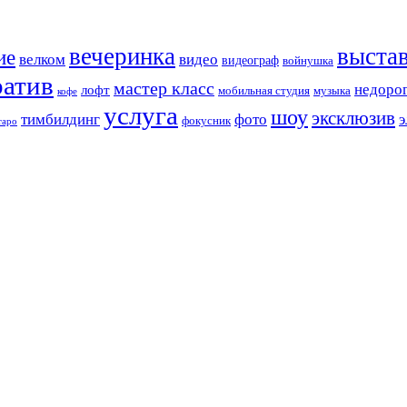
вечеринка
выста
ие
велком
видео
видеограф
войнушка
ратив
мастер класс
недоро
лофт
мобильная студия
музыка
кофе
услуга
шоу
эксклюзив
тимбилдинг
фото
э
фокусник
таро