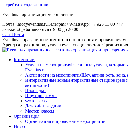
Перейти к содержанию
Eventius - организация мероприятий
Почта: info@eventius.ru
Телеграм / WhatsApp: +7 925 11 00 747
Заявки обрабатываются с 9.00 до 20.00
Сайт
Почта
Eventius – праздничное агентство организация и проведения м
Аренда аттракционов, услуги event специалистов. Организаци
Категории
Услуги на мероприятия
Различные услуги, которые 
Eventius.ru
Активности на мероприятия
Шоу, активность, зона,
Интерактивные зоны
Интерактивные стационарые зо
активности!
Площадки
Шоу программы
Фотографы
Детский праздник
Мастер классы
Организация
Организация и проведение мероприятий
Инфо