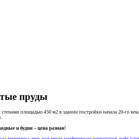
стые пруды
и стенами площадью 450 м2 в здании постройки начала 20-го век
.
одные и будни – цена разная!
нда
вечеринка
день рождения
конференция
корпоратив
лофт
пло