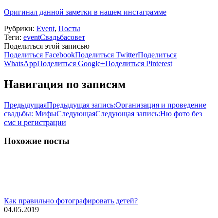
Оригинал данной заметки в нашем инстаграмме
Рубрики:
Event
,
Посты
Теги:
event
Свадьба
совет
Поделиться этой записью
Поделиться Facebook
Поделиться Twitter
Поделиться
WhatsApp
Поделиться Google+
Поделиться Pinterest
Навигация по записям
Предыдущая
Предыдущая запись:
Организация и проведение
свадьбы: Мифы
Следующая
Следующая запись:
Ню фото без
смс и регистрации
Похожие посты
Как правильно фотографировать детей?
04.05.2019