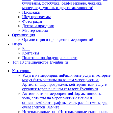
буллетайм, фотобудка, селфи зеркало, чеканка
монет, лед туннель и другие активности!
Площадки
Шоу программы
Фотографы
Детский праздник
Мастер классы
Организация
Организация и проведение мероприятий
Инфо
Блог
Контакты
Политика конфиденциальности
Топ 10 специалистов Eventius.ru
Категории
Услуги на мероприятия
Различные услуги, которые
могут быть оказаны на вашем мероприятии.
Артисты, шоу программы, кейтеринг или услуги
организаторов в нашем каталоге Eventius.ru
Активности на мероприятия
Шоу, активность,
зона, артисты на мероприятия с ценой и
описанием! Фотографии, текст, расчёт сметы для
event агентов! Жмите!
Интерактивные зоны
Интерактивные стационарые