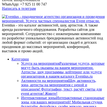
WhatsApp: +7 925 11 00 747
Написать в телеграм
Eventius - это каталог активностей, шоу, артистов. А также
аренда различного оборудования. Разработка сайтов для
мероприятий. Сотрудничество с инженерными компаниями
по разработке уникальных брендированных активностей под
любой формат событий: от организации свадеб и детских
праздников до массовых мероприятий, конференций,
выставок и промо акций.
Категории
Услуги на мероприятия
Различные услуги, которые
могут быть оказаны на вашем мероприятии.
Артисты, шоу программы, кейтеринг или услуги
организаторов в нашем каталоге Eventius.ru
Активности на мероприятия
Шоу, активность,
зона, артисты на мероприятия с ценой и
описанием! Фотографии, текст, расчёт сметы для
event агентов! Жмите!
Интерактивные зоны
Интерактивные стационарые
зоны для ваших мероприятий! Мобильная студия,
буллетайм, фотобудка, селфи зеркало, чеканка