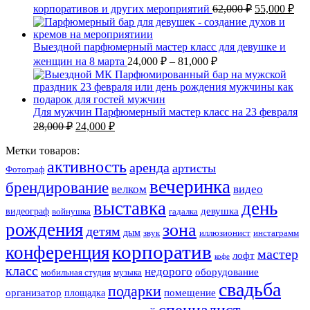
корпоративов и других мероприятий
62,000
₽
55,000
₽
Выездной парфюмерный мастер класс для девушке и
женщин на 8 марта
24,000
₽
–
81,000
₽
Для мужчин Парфюмерный мастер класс на 23 февраля
28,000
₽
24,000
₽
Метки товаров:
активность
аренда
артисты
Фотограф
вечеринка
брендирование
велком
видео
выставка
день
девушка
видеограф
войнушка
гадалка
рождения
зона
детям
дым
звук
иллюзионист
инстаграмм
корпоратив
конференция
мастер
лофт
кофе
класс
недорого
оборудование
мобильная студия
музыка
свадьба
подарки
организатор
помещение
площадка