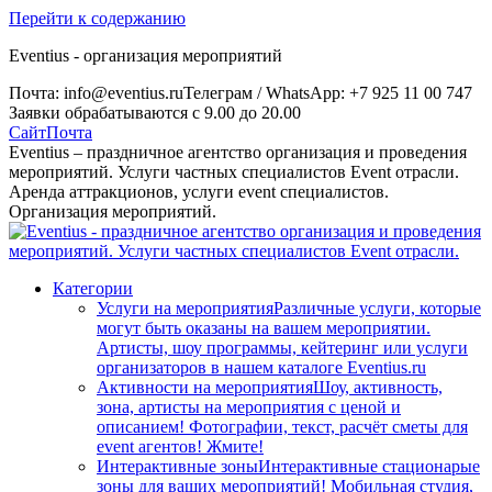
Перейти к содержанию
Eventius - организация мероприятий
Почта: info@eventius.ru
Телеграм / WhatsApp: +7 925 11 00 747
Заявки обрабатываются с 9.00 до 20.00
Сайт
Почта
Eventius – праздничное агентство организация и проведения
мероприятий. Услуги частных специалистов Event отрасли.
Аренда аттракционов, услуги event специалистов.
Организация мероприятий.
Категории
Услуги на мероприятия
Различные услуги, которые
могут быть оказаны на вашем мероприятии.
Артисты, шоу программы, кейтеринг или услуги
организаторов в нашем каталоге Eventius.ru
Активности на мероприятия
Шоу, активность,
зона, артисты на мероприятия с ценой и
описанием! Фотографии, текст, расчёт сметы для
event агентов! Жмите!
Интерактивные зоны
Интерактивные стационарые
зоны для ваших мероприятий! Мобильная студия,