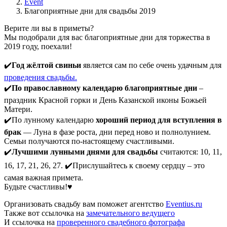
Event
Благоприятные дни для свадьбы 2019
Верите ли вы в приметы?
Мы подобрали для вас благоприятные дни для торжества в
2019 году, поехали!
✔️
Год жёлтой свиньи
является сам по себе очень удачным для
проведения свадьбы.
✔️
По православному календарю благоприятные дни
–
праздник Красной горки и День Казанской иконы Божьей
Матери.
✔️По лунному календарю
хороший период для вступления в
брак
— Луна в фазе роста, дни перед ново и полнолунием.
Семьи получаются по-настоящему счастливыми.
✔️
Лучшими лунными днями для свадьбы
считаются: 10, 11,
16, 17, 21, 26, 27. ✔️Прислушайтесь к своему сердцу – это
самая важная примета.
Будьте счастливы!♥️
Организовать свадьбу вам поможет агентство
Eventius.ru
Также вот ссылочка на
замечательного ведущего
И ссылочка на
проверенного свадебного фотографа