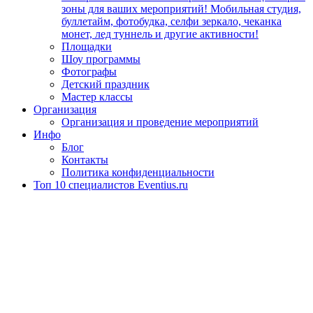
зоны для ваших мероприятий! Мобильная студия,
буллетайм, фотобудка, селфи зеркало, чеканка
монет, лед туннель и другие активности!
Площадки
Шоу программы
Фотографы
Детский праздник
Мастер классы
Организация
Организация и проведение мероприятий
Инфо
Блог
Контакты
Политика конфиденциальности
Топ 10 специалистов Eventius.ru