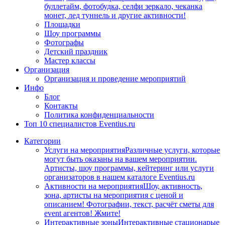
буллетайм, фотобудка, селфи зеркало, чеканка
монет, лед туннель и другие активности!
Площадки
Шоу программы
Фотографы
Детский праздник
Мастер классы
Организация
Организация и проведение мероприятий
Инфо
Блог
Контакты
Политика конфиденциальности
Топ 10 специалистов Eventius.ru
Категории
Услуги на мероприятия
Различные услуги, которые
могут быть оказаны на вашем мероприятии.
Артисты, шоу программы, кейтеринг или услуги
организаторов в нашем каталоге Eventius.ru
Активности на мероприятия
Шоу, активность,
зона, артисты на мероприятия с ценой и
описанием! Фотографии, текст, расчёт сметы для
event агентов! Жмите!
Интерактивные зоны
Интерактивные стационарые