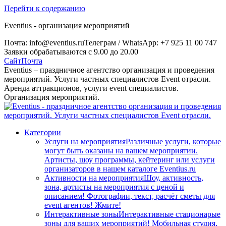
Перейти к содержанию
Eventius - организация мероприятий
Почта: info@eventius.ru
Телеграм / WhatsApp: +7 925 11 00 747
Заявки обрабатываются с 9.00 до 20.00
Сайт
Почта
Eventius – праздничное агентство организация и проведения
мероприятий. Услуги частных специалистов Event отрасли.
Аренда аттракционов, услуги event специалистов.
Организация мероприятий.
Категории
Услуги на мероприятия
Различные услуги, которые
могут быть оказаны на вашем мероприятии.
Артисты, шоу программы, кейтеринг или услуги
организаторов в нашем каталоге Eventius.ru
Активности на мероприятия
Шоу, активность,
зона, артисты на мероприятия с ценой и
описанием! Фотографии, текст, расчёт сметы для
event агентов! Жмите!
Интерактивные зоны
Интерактивные стационарые
зоны для ваших мероприятий! Мобильная студия,