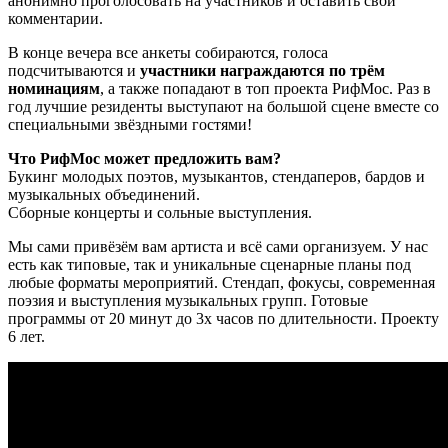
анонимно проголосовать на участников и оставить свои
комментарии.
В конце вечера все анкеты собираются, голоса
подсчитываются и
участники награждаются по трём
номинациям
, а также попадают в топ проекта РифМос. Раз в
год лучшие резиденты выступают на большой сцене вместе со
специальными звёздными гостями!
Что РифМос может предложить вам?
Букинг молодых поэтов, музыкантов, стендаперов, бардов и
музыкальных объединений.
Сборные концерты и сольные выступления.
Мы сами привёзём вам артиста и всё сами организуем. У нас
есть как типовые, так и уникальные сценарные планы под
любые форматы мероприятий. Стендап, фокусы, современная
поэзия и выступления музыкальных групп. Готовые
программы от 20 минут до 3х часов по длительности. Проекту
6 лет.