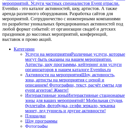
Eventius - это каталог активностей, шоу, артистов. А также
аренда различного оборудования. Разработка сайтов для
мероприятий. Сотрудничество с инженерными компаниями
по разработке уникальных брендированных активностей под
любой формат событий: от организации свадеб и детских
праздников до массовых мероприятий, конференций,
выставок и промо акций.
Категории
Услуги на мероприятия
Различные услуги, которые
могут быть оказаны на вашем мероприятии.
Артисты, шоу программы, кейтеринг или услуги
организаторов в нашем каталоге Eventius.ru
Активности на мероприятия
Шоу, активность,
зона, артисты на мероприятия с ценой и
описанием! Фотографии, текст, расчёт сметы для
event агентов! Жмите!
Интерактивные зоны
Интерактивные стационарые
зоны для ваших мероприятий! Мобильная студия,
буллетайм, фотобудка, селфи зеркало, чеканка
монет, лед туннель и другие активности!
Площадки
Шоу программы
Фотографы