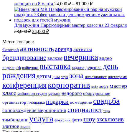
женщин на 8 марта
24,000
₽
–
81,000
₽
Для мужчин Парфюмерный мастер класс на 23 февраля
28,000
₽
24,000
₽
Метки товаров:
активность
аренда
артисты
Фотограф
вечеринка
брендирование
велком
видео
выставка
день
девушка
видеограф
войнушка
гадалка
рождения
зона
детям
дым
звук
иллюзионист
инстаграмм
корпоратив
конференция
мастер
лофт
кофе
класс
недорого
оборудование
мобильная студия
музыка
свадьба
подарки
организатор
помещение
площадка
специалист
сопровождение мероприятий
таро
услуга
шоу
эксклюзив
тимбилдинг
фото
фокусник
элитное
юмор
Последние записи