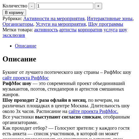
Количество
В корзину
Рубрики:
Активности на мероприятия
,
Интерактивные зоны
,
Организаторы
,
Услуги на мероприятия
,
Шоу программы
Метки товара:
активность
артисты
корпоратив
услуга
шоу
эксклюзив
Описание
Описание
Букинг от лучшего поэтического шоу страны – РифМос шоу
сайт проекта РифМос
РифМос шоу
— это современный проект объединивший
музыкантов, поэтов, стендаперов и артистов смешанных
жанров.
Шоу проходит 2 раза офлайн в месяц
, по вечерам, на
различных площадках в центре Москвы. Длительность шоу
около 3х часов. Расписание на
сайте проекта РифМос.
Все участники
выступают согласно спискам
, отобранным
организаторами.
Как проходит отбор? — Голосуют зрители: у каждого гостя
есть анкета — список участников, в которой он может