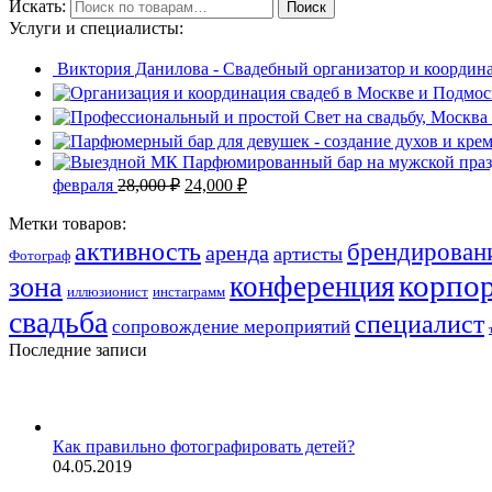
Искать:
Поиск
Услуги и специалисты:
Виктория Данилова - Свадебный организатор и координа
февраля
28,000
₽
24,000
₽
Метки товаров:
активность
брендирован
аренда
артисты
Фотограф
корпо
конференция
зона
иллюзионист
инстаграмм
свадьба
специалист
сопровождение мероприятий
Последние записи
Как правильно фотографировать детей?
04.05.2019