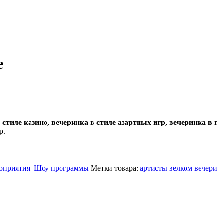
е
 стиле казино, вечеринка в стиле азартных игр, вечеринка в г
р.
роприятия
,
Шоу программы
Метки товара:
артисты
велком
вечер