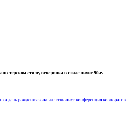
ангстерском стиле, вечеринка в стиле лихие 90-е.
инка
день рождения
зона
иллюзионист
конференция
корпоратив