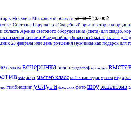
тор в Москве и Московской области
50,000
₽
40,000
₽
Светлана Борункова - Свадебный организатор и координа
Аренда светового оборудования (света) для свадеб, к
Выездной парфюмерный мастер класс для д
вечеринка
выста
ие
велком
видео
видеограф
войнушка
ратив
мастер класс
недоро
лофт
мобильная студия
музыка
кофе
услуга
шоу
эксклюзив
тимбилдинг
фото
э
фокусник
таро