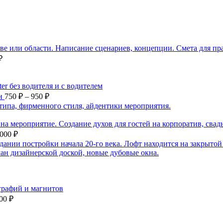
₽
он
750
₽
–
950
₽
,000
₽
500
₽