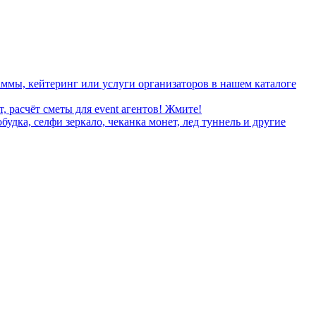
ммы, кейтеринг или услуги организаторов в нашем каталоге
, расчёт сметы для event агентов! Жмите!
дка, селфи зеркало, чеканка монет, лед туннель и другие