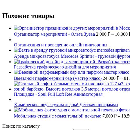
Похожие товары
Организатор мероприятий - Ольга Зуева
2,000
₽
–
10,000
Организация и проведение онлайн викторины
Аренда микроавтобуса Mercedes Sprinter - грузовой фург
Разработка графического дизайна для мероприятия
Выездной парфюмерный бар (мастер-класс)
24,000
₽
–
81
Площадка - Soul Full Loft Ree Авиамоторная
Химическое шоу с сухим льдом! Детская программа
Мобильная студия с моментальной печатью
7,000
₽
–
18,
Поиск по каталогу