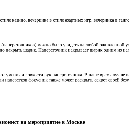
тиле казино, вечеринка в стиле азартных игр, вечеринка в гангс
ку (наперсточников) можно было увидеть на любой оживленной ул
но накрыть шарик. Наперсточник накрывает шарик одним из напе
т от умения и ловкости рук наперсточника. В наше время лучше 
ии наперстков фокусник также может раскрыть секрет своей без