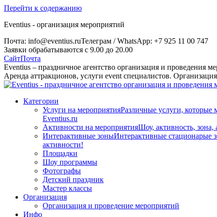
Перейти к содержанию
Eventius - организация мероприятий
Почта: info@eventius.ru
Телеграм / WhatsApp: +7 925 11 00 747
Заявки обрабатываются с 9.00 до 20.00
Сайт
Почта
Eventius – праздничное агентство организация и проведения м
Аренда аттракционов, услуги event специалистов. Организаци
Категории
Услуги на мероприятия
Различные услуги, которые 
Eventius.ru
Активности на мероприятия
Шоу, активность, зона,
Интерактивные зоны
Интерактивные стационарые зо
активности!
Площадки
Шоу программы
Фотографы
Детский праздник
Мастер классы
Организация
Организация и проведение мероприятий
Инфо