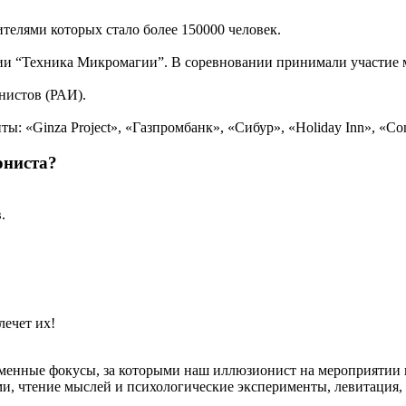
телями которых стало более 150000 человек.
ции “Техника Микромагии”. В соревновании принимали участие
нистов (РАИ).
: «Ginza Project», «Газпромбанк», «Сибур», «Holiday Inn», «Com
ониста
?
.
лечет их!
еменные фокусы, за которыми наш иллюзионист на мероприятии п
и, чтение мыслей и психологические эксперименты, левитация,