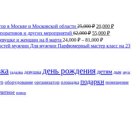
тор в Москве и Московской области
25,000
₽
20,000
₽
орпоративов и других мероприятий
62,000
₽
55,000
₽
евушке и женщин на 8 марта
24,000
₽
–
81,000
₽
Для мужчин Парфюмерный мастер класс на 23
вка
день рождения
детям
девушка
дым
гадалка
звук
подарки
го
оборудование
организатор
помещение
площадка
литное
юмор