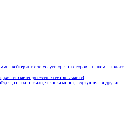
ммы, кейтеринг или услуги организаторов в нашем каталоге
, расчёт сметы для event агентов! Жмите!
дка, селфи зеркало, чеканка монет, лед туннель и другие