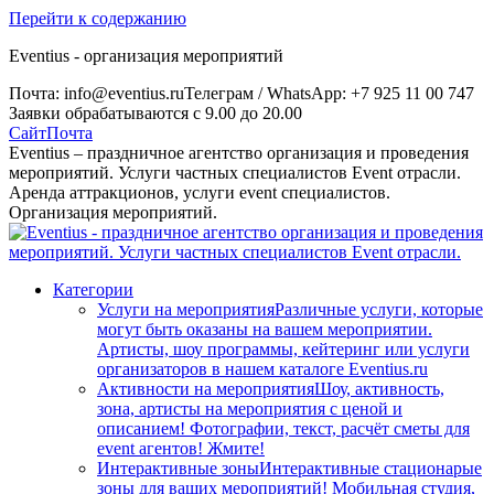
Перейти к содержанию
Eventius - организация мероприятий
Почта: info@eventius.ru
Телеграм / WhatsApp: +7 925 11 00 747
Заявки обрабатываются с 9.00 до 20.00
Сайт
Почта
Eventius – праздничное агентство организация и проведения
мероприятий. Услуги частных специалистов Event отрасли.
Аренда аттракционов, услуги event специалистов.
Организация мероприятий.
Категории
Услуги на мероприятия
Различные услуги, которые
могут быть оказаны на вашем мероприятии.
Артисты, шоу программы, кейтеринг или услуги
организаторов в нашем каталоге Eventius.ru
Активности на мероприятия
Шоу, активность,
зона, артисты на мероприятия с ценой и
описанием! Фотографии, текст, расчёт сметы для
event агентов! Жмите!
Интерактивные зоны
Интерактивные стационарые
зоны для ваших мероприятий! Мобильная студия,