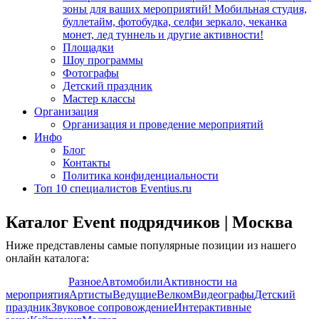
зоны для ваших мероприятий! Мобильная студия,
буллетайм, фотобудка, селфи зеркало, чеканка
монет, лед туннель и другие активности!
Площадки
Шоу программы
Фотографы
Детский праздник
Мастер классы
Организация
Организация и проведение мероприятий
Инфо
Блог
Контакты
Политика конфиденциальности
Топ 10 специалистов Eventius.ru
Каталог Event подрядчиков | Москва
Ниже представлены самые популярные позиции из нашего
онлайн каталога:
Показать все
Разное
Автомобили
Активности на
мероприятия
Артисты
Ведущие
Велком
Видеографы
Детский
праздник
Звуковое сопровождение
Интерактивные