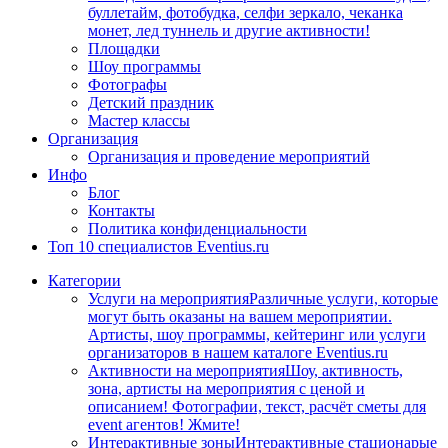
буллетайм, фотобудка, селфи зеркало, чеканка
монет, лед туннель и другие активности!
Площадки
Шоу программы
Фотографы
Детский праздник
Мастер классы
Организация
Организация и проведение мероприятий
Инфо
Блог
Контакты
Политика конфиденциальности
Топ 10 специалистов Eventius.ru
Категории
Услуги на мероприятия
Различные услуги, которые
могут быть оказаны на вашем мероприятии.
Артисты, шоу программы, кейтеринг или услуги
организаторов в нашем каталоге Eventius.ru
Активности на мероприятия
Шоу, активность,
зона, артисты на мероприятия с ценой и
описанием! Фотографии, текст, расчёт сметы для
event агентов! Жмите!
Интерактивные зоны
Интерактивные стационарые