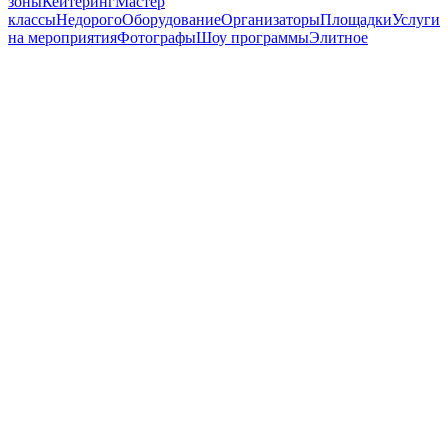
зоны
Кейтеринг
Мастер
классы
Недорого
Оборудование
Организаторы
Площадки
Услуги
на мероприятия
Фотографы
Шоу программы
Элитное