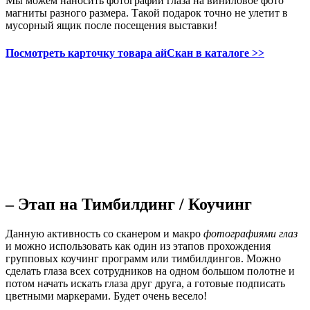
Мы можем наносить фотографии глаза на виниловое фото
магниты разного размера. Такой подарок точно не улетит в
мусорный ящик после посещения выставки!
Посмотреть карточку товара айСкан в каталоге >>
– Этап на Тимбилдинг / Коучинг
Данную активность со сканером и макро
фотографиями глаз
и можно использовать как один из этапов прохождения
групповых коучинг программ или тимбилдингов. Можно
сделать глаза всех сотрудников на одном большом полотне и
потом начать искать глаза друг друга, а готовые подписать
цветными маркерами. Будет очень весело!