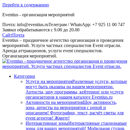
Перейти к содержанию
Eventius - организация мероприятий
Почта: info@eventius.ru
Телеграм / WhatsApp: +7 925 11 00 747
Заявки обрабатываются с 9.00 до 20.00
Сайт
Почта
Eventius – праздничное агентство организация и проведения
мероприятий. Услуги частных специалистов Event отрасли.
Аренда аттракционов, услуги event специалистов.
Организация мероприятий.
Категории
Услуги на мероприятия
Различные услуги, которые
могут быть оказаны на вашем мероприятии.
Артисты, шоу программы, кейтеринг или услуги
организаторов в нашем каталоге Eventius.ru
Активности на мероприятия
Шоу, активность,
зона, артисты на мероприятия с ценой и
описанием! Фотографии, текст, расчёт сметы для
event агентов! Жмите!
Интерактивные зоны
Интерактивные стационарые
зоны для ваших мероприятий! Мобильная студия,