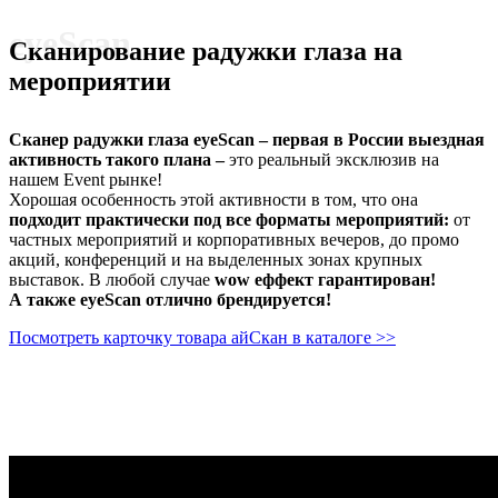
eyeScan
Сканирование радужки глаза на
мероприятии
Сканер радужки глаза eyeScan – первая в России выездная
активность такого плана –
это реальный эксклюзив на
нашем Event рынке!
Хорошая особенность этой активности в том, что она
подходит практически под все форматы мероприятий:
от
частных мероприятий и корпоративных вечеров, до промо
акций, конференций и на выделенных зонах крупных
выставок. В любой случае
wow еффект гарантирован!
А также eyeScan отлично брендируется!
Посмотреть карточку товара айСкан в каталоге >>