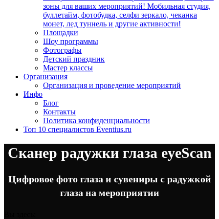
зоны для ваших мероприятий! Мобильная студия,
буллетайм, фотобудка, селфи зеркало, чеканка
монет, лед туннель и другие активности!
Площадки
Шоу программы
Фотографы
Детский праздник
Мастер классы
Организация
Организация и проведение мероприятий
Инфо
Блог
Контакты
Политика конфиденциальности
Топ 10 специалистов Eventius.ru
Cканер радужки глаза eyeScan
Цифровое фото глаза и сувениры с радужкой
глаза на мероприятии
Вы здесь: