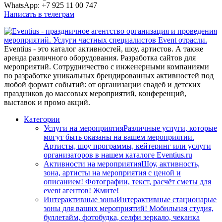
WhatsApp: +7 925 11 00 747
Написать в телеграм
Eventius - это каталог активностей, шоу, артистов. А также
аренда различного оборудования. Разработка сайтов для
мероприятий. Сотрудничество с инженерными компаниями
по разработке уникальных брендированных активностей под
любой формат событий: от организации свадеб и детских
праздников до массовых мероприятий, конференций,
выставок и промо акций.
Категории
Услуги на мероприятия
Различные услуги, которые
могут быть оказаны на вашем мероприятии.
Артисты, шоу программы, кейтеринг или услуги
организаторов в нашем каталоге Eventius.ru
Активности на мероприятия
Шоу, активность,
зона, артисты на мероприятия с ценой и
описанием! Фотографии, текст, расчёт сметы для
event агентов! Жмите!
Интерактивные зоны
Интерактивные стационарые
зоны для ваших мероприятий! Мобильная студия,
буллетайм, фотобудка, селфи зеркало, чеканка