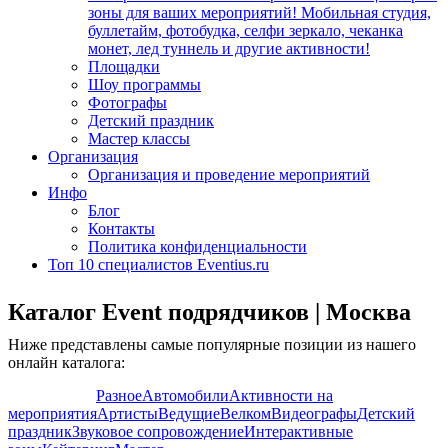
зоны для ваших мероприятий! Мобильная студия,
буллетайм, фотобудка, селфи зеркало, чеканка
монет, лед туннель и другие активности!
Площадки
Шоу программы
Фотографы
Детский праздник
Мастер классы
Организация
Организация и проведение мероприятий
Инфо
Блог
Контакты
Политика конфиденциальности
Топ 10 специалистов Eventius.ru
Каталог Event подрядчиков | Москва
Ниже представлены самые популярные позиции из нашего
онлайн каталога:
Показать все
Разное
Автомобили
Активности на
мероприятия
Артисты
Ведущие
Велком
Видеографы
Детский
праздник
Звуковое сопровождение
Интерактивные