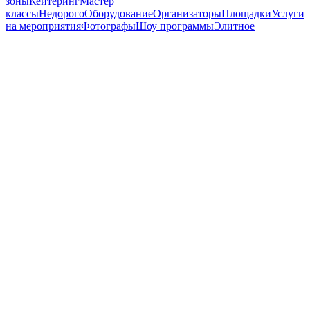
зоны
Кейтеринг
Мастер
классы
Недорого
Оборудование
Организаторы
Площадки
Услуги
на мероприятия
Фотографы
Шоу программы
Элитное