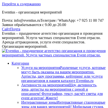
Перейти к содержанию
Eventius - организация мероприятий
Почта: info@eventius.ru
Телеграм / WhatsApp: +7 925 11 00 747
Заявки обрабатываются с 9.00 до 20.00
Сайт
Почта
Eventius – праздничное агентство организация и проведения
мероприятий. Услуги частных специалистов Event отрасли.
Аренда аттракционов, услуги event специалистов.
Организация мероприятий.
Категории
Услуги на мероприятия
Различные услуги, которые
могут быть оказаны на вашем мероприятии.
Артисты, шоу программы, кейтеринг или услуги
организаторов в нашем каталоге Eventius.ru
Активности на мероприятия
Шоу, активность,
зона, артисты на мероприятия с ценой и
описанием! Фотографии, текст, расчёт сметы для
event агентов! Жмите!
Интерактивные зоны
Интерактивные стационарые
зоны для ваших мероприятий! Мобильная студия,