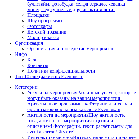
буллетайм, фотобудка, селфи зеркало, чеканка
монет, лед туннель и другие активности!
Площадки
Шоу программы
Фотографы
Детский праздник
Мастер классы
Организация
Организация и проведение мероприятий
Инфо
Блог
Контакты
Политика конфиденциальности
Топ 10 специалистов Eventius.ru
Категории
Услуги на мероприятия
Различные услуги, которые
могут быть оказаны на вашем мероприятии.
Артисты, шоу программы, кейтеринг или услуги
организаторов в нашем каталоге Eventius.ru
Активности на мероприятия
Шоу, активность,
зона, артисты на мероприятия с ценой и
описанием! Фотографии, текст, расчёт сметы для
event агентов! Жмите!
Интерактивные зоны
Интерактивные стационарые