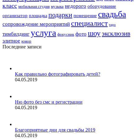
класс
недорого
оборудование
мобильная студия
музыка
свадьба
подарки
организатор
помещение
площадка
специалист
сопровождение мероприятий
таро
услуга
шоу
эксклюзив
тимбилдинг
фото
фокусник
элитное
юмор
Последние записи
Как правильно фотографировать детей?
04.05.2019
Ню фото без смс и регистрации
04.05.2019
Благоприятные дни для свадьбы 2019
04.05.2019