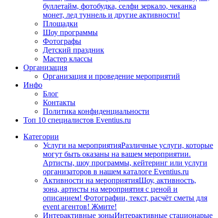
буллетайм, фотобудка, селфи зеркало, чеканка
монет, лед туннель и другие активности!
Площадки
Шоу программы
Фотографы
Детский праздник
Мастер классы
Организация
Организация и проведение мероприятий
Инфо
Блог
Контакты
Политика конфиденциальности
Топ 10 специалистов Eventius.ru
Категории
Услуги на мероприятия
Различные услуги, которые
могут быть оказаны на вашем мероприятии.
Артисты, шоу программы, кейтеринг или услуги
организаторов в нашем каталоге Eventius.ru
Активности на мероприятия
Шоу, активность,
зона, артисты на мероприятия с ценой и
описанием! Фотографии, текст, расчёт сметы для
event агентов! Жмите!
Интерактивные зоны
Интерактивные стационарые