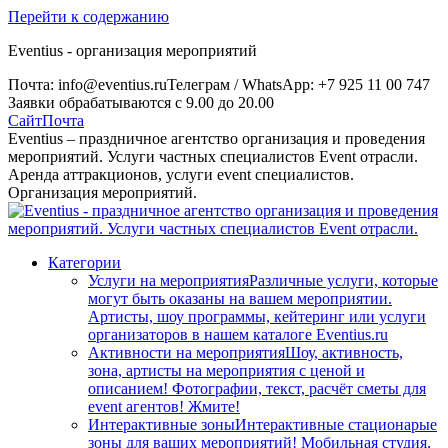
Перейти к содержанию
Eventius - организация мероприятий
Почта: info@eventius.ru
Телеграм / WhatsApp: +7 925 11 00 747
Заявки обрабатываются с 9.00 до 20.00
Сайт
Почта
Eventius – праздничное агентство организация и проведения
мероприятий. Услуги частных специалистов Event отрасли.
Аренда аттракционов, услуги event специалистов.
Организация мероприятий.
Категории
Услуги на мероприятия
Различные услуги, которые
могут быть оказаны на вашем мероприятии.
Артисты, шоу программы, кейтеринг или услуги
организаторов в нашем каталоге Eventius.ru
Активности на мероприятия
Шоу, активность,
зона, артисты на мероприятия с ценой и
описанием! Фотографии, текст, расчёт сметы для
event агентов! Жмите!
Интерактивные зоны
Интерактивные стационарые
зоны для ваших мероприятий! Мобильная студия,