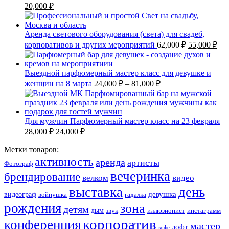
20,000
₽
Аренда светового оборудования (света) для свадеб,
корпоративов и других мероприятий
62,000
₽
55,000
₽
Выездной парфюмерный мастер класс для девушке и
женщин на 8 марта
24,000
₽
–
81,000
₽
Для мужчин Парфюмерный мастер класс на 23 февраля
28,000
₽
24,000
₽
Метки товаров:
активность
аренда
артисты
Фотограф
вечеринка
брендирование
велком
видео
выставка
день
девушка
видеограф
войнушка
гадалка
рождения
зона
детям
дым
звук
иллюзионист
инстаграмм
корпоратив
конференция
мастер
лофт
кофе