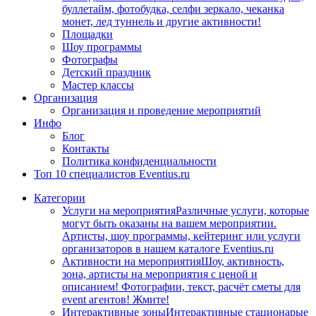
буллетайм, фотобудка, селфи зеркало, чеканка
монет, лед туннель и другие активности!
Площадки
Шоу программы
Фотографы
Детский праздник
Мастер классы
Организация
Организация и проведение мероприятий
Инфо
Блог
Контакты
Политика конфиденциальности
Топ 10 специалистов Eventius.ru
Категории
Услуги на мероприятия
Различные услуги, которые
могут быть оказаны на вашем мероприятии.
Артисты, шоу программы, кейтеринг или услуги
организаторов в нашем каталоге Eventius.ru
Активности на мероприятия
Шоу, активность,
зона, артисты на мероприятия с ценой и
описанием! Фотографии, текст, расчёт сметы для
event агентов! Жмите!
Интерактивные зоны
Интерактивные стационарые