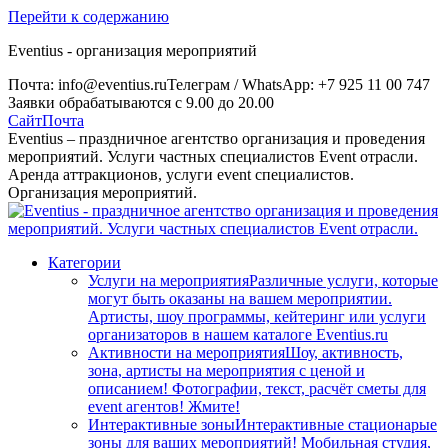
Перейти к содержанию
Eventius - организация мероприятий
Почта: info@eventius.ru
Телеграм / WhatsApp: +7 925 11 00 747
Заявки обрабатываются с 9.00 до 20.00
Сайт
Почта
Eventius – праздничное агентство организация и проведения
мероприятий. Услуги частных специалистов Event отрасли.
Аренда аттракционов, услуги event специалистов.
Организация мероприятий.
Категории
Услуги на мероприятия
Различные услуги, которые
могут быть оказаны на вашем мероприятии.
Артисты, шоу программы, кейтеринг или услуги
организаторов в нашем каталоге Eventius.ru
Активности на мероприятия
Шоу, активность,
зона, артисты на мероприятия с ценой и
описанием! Фотографии, текст, расчёт сметы для
event агентов! Жмите!
Интерактивные зоны
Интерактивные стационарые
зоны для ваших мероприятий! Мобильная студия,