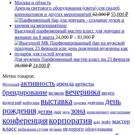
Аренда светового оборудования (света) для свадеб,
корпоративов и других мероприятий
62,000
₽
55,000
₽
Выездной парфюмерный мастер класс для девушке и
женщин на 8 марта
24,000
₽
–
81,000
₽
Для мужчин Парфюмерный мастер класс на 23 февраля
28,000
₽
24,000
₽
Метки товаров:
активность
аренда
артисты
Фотограф
вечеринка
брендирование
велком
видео
выставка
день
девушка
видеограф
войнушка
гадалка
рождения
зона
детям
дым
звук
иллюзионист
инстаграмм
корпоратив
конференция
мастер
лофт
кофе
класс
недорого
оборудование
мобильная студия
музыка