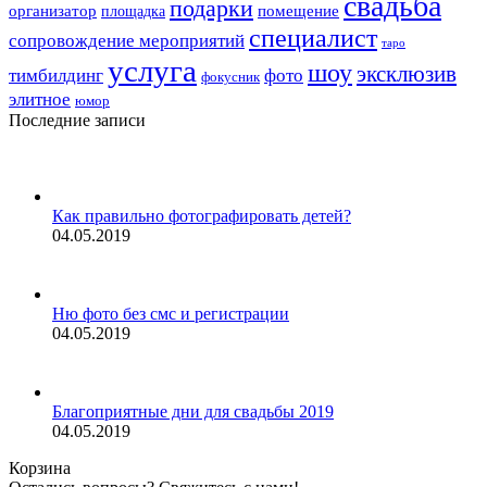
свадьба
подарки
организатор
помещение
площадка
специалист
сопровождение мероприятий
таро
услуга
шоу
эксклюзив
тимбилдинг
фото
фокусник
элитное
юмор
Последние записи
Как правильно фотографировать детей?
04.05.2019
Ню фото без смс и регистрации
04.05.2019
Благоприятные дни для свадьбы 2019
04.05.2019
Корзина