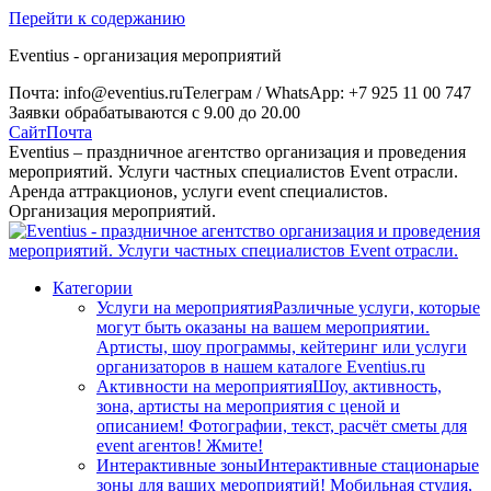
Перейти к содержанию
Eventius - организация мероприятий
Почта: info@eventius.ru
Телеграм / WhatsApp: +7 925 11 00 747
Заявки обрабатываются с 9.00 до 20.00
Сайт
Почта
Eventius – праздничное агентство организация и проведения
мероприятий. Услуги частных специалистов Event отрасли.
Аренда аттракционов, услуги event специалистов.
Организация мероприятий.
Категории
Услуги на мероприятия
Различные услуги, которые
могут быть оказаны на вашем мероприятии.
Артисты, шоу программы, кейтеринг или услуги
организаторов в нашем каталоге Eventius.ru
Активности на мероприятия
Шоу, активность,
зона, артисты на мероприятия с ценой и
описанием! Фотографии, текст, расчёт сметы для
event агентов! Жмите!
Интерактивные зоны
Интерактивные стационарые
зоны для ваших мероприятий! Мобильная студия,