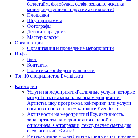
буллетайм, фотобудка, селфи зеркало, чеканка
монет, лед туннель и другие активности!
Площадки
Шоу программы
Фотографы
Детский праздник
Мастер классы
Организация
Организация и проведение мероприятий
Инфо
Блог
Контакты
Политика конфиденциальности
Топ 10 специалистов Eventius.ru
Категории
Услуги на мероприятия
Различные услуги, которые
могут быть оказаны на вашем мероприятии.
Артисты, шоу программы, кейтеринг или услуги
организаторов в нашем каталоге Eventius.ru
Активности на мероприятия
Шоу, активность,
зона, артисты на мероприятия с ценой и
описанием! Фотографии, текст, расчёт сметы для
event агентов! Жмите!
Интерактивные зоны
Интерактивные стационарые