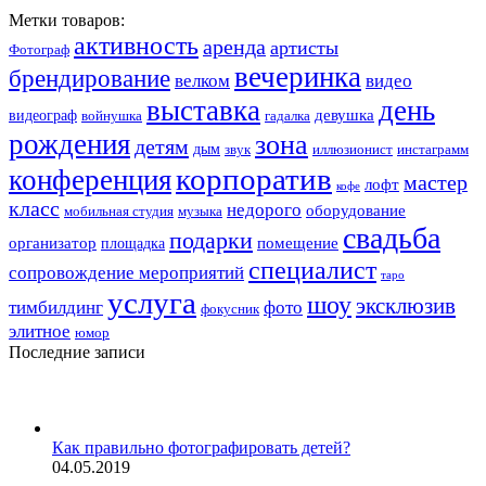
Метки товаров:
активность
аренда
артисты
Фотограф
вечеринка
брендирование
велком
видео
выставка
день
девушка
видеограф
войнушка
гадалка
рождения
зона
детям
дым
звук
иллюзионист
инстаграмм
корпоратив
конференция
мастер
лофт
кофе
класс
недорого
оборудование
мобильная студия
музыка
свадьба
подарки
организатор
помещение
площадка
специалист
сопровождение мероприятий
таро
услуга
шоу
эксклюзив
тимбилдинг
фото
фокусник
элитное
юмор
Последние записи
Как правильно фотографировать детей?
04.05.2019