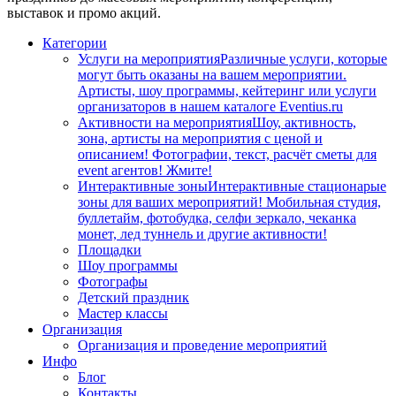
выставок и промо акций.
Категории
Услуги на мероприятия
Различные услуги, которые
могут быть оказаны на вашем мероприятии.
Артисты, шоу программы, кейтеринг или услуги
организаторов в нашем каталоге Eventius.ru
Активности на мероприятия
Шоу, активность,
зона, артисты на мероприятия с ценой и
описанием! Фотографии, текст, расчёт сметы для
event агентов! Жмите!
Интерактивные зоны
Интерактивные стационарые
зоны для ваших мероприятий! Мобильная студия,
буллетайм, фотобудка, селфи зеркало, чеканка
монет, лед туннель и другие активности!
Площадки
Шоу программы
Фотографы
Детский праздник
Мастер классы
Организация
Организация и проведение мероприятий
Инфо
Блог
Контакты