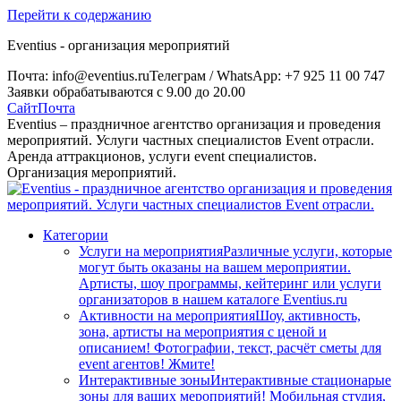
Перейти к содержанию
Eventius - организация мероприятий
Почта: info@eventius.ru
Телеграм / WhatsApp: +7 925 11 00 747
Заявки обрабатываются с 9.00 до 20.00
Сайт
Почта
Eventius – праздничное агентство организация и проведения
мероприятий. Услуги частных специалистов Event отрасли.
Аренда аттракционов, услуги event специалистов.
Организация мероприятий.
Категории
Услуги на мероприятия
Различные услуги, которые
могут быть оказаны на вашем мероприятии.
Артисты, шоу программы, кейтеринг или услуги
организаторов в нашем каталоге Eventius.ru
Активности на мероприятия
Шоу, активность,
зона, артисты на мероприятия с ценой и
описанием! Фотографии, текст, расчёт сметы для
event агентов! Жмите!
Интерактивные зоны
Интерактивные стационарые
зоны для ваших мероприятий! Мобильная студия,