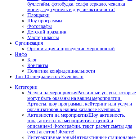
буллетайм, фотобудка, селфи зеркало, чеканка
монет, лед туннель и другие активности!
Площадки
Шоу программы
Фотографы
Детский праздник
Мастер классы
Организация
Организация и проведение мероприятий
Инфо
Блог
Контакты
Политика конфиденциальности
Топ 10 специалистов Eventius.ru
Категории
Услуги на мероприятия
Различные услуги, которые
могут быть оказаны на вашем мероприятии.
Артисты, шоу программы, кейтеринг или услуги
организаторов в нашем каталоге Eventius.ru
Активности на мероприятия
Шоу, активность,
зона, артисты на мероприятия с ценой и
описанием! Фотографии, текст, расчёт сметы для
event агентов! Жмите!
Интерактивные зоны
Интерактивные стационарые