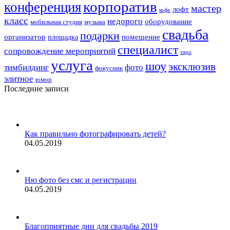
корпоратив
конференция
мастер
лофт
кофе
класс
недорого
оборудование
мобильная студия
музыка
свадьба
подарки
организатор
помещение
площадка
специалист
сопровождение мероприятий
таро
услуга
шоу
эксклюзив
тимбилдинг
фото
фокусник
элитное
юмор
Последние записи
Как правильно фотографировать детей?
04.05.2019
Ню фото без смс и регистрации
04.05.2019
Благоприятные дни для свадьбы 2019