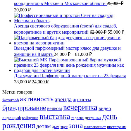
координатор в Москве и Московской области
25,000
₽
20,000
₽
Аренда светового оборудования (света) для свадеб,
корпоративов и других мероприятий
62,000
₽
55,000
₽
Выездной парфюмерный мастер класс для девушке и
женщин на 8 марта
24,000
₽
–
81,000
₽
Для мужчин Парфюмерный мастер класс на 23 февраля
28,000
₽
24,000
₽
Метки товаров:
активность
аренда
артисты
Фотограф
вечеринка
брендирование
велком
видео
выставка
день
девушка
видеограф
войнушка
гадалка
рождения
зона
детям
дым
звук
иллюзионист
инстаграмм